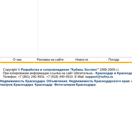
О нас
Реклама на сайте
Новости
Погода
Copyright ©
Разработка и сопровождение "Кубань Хостинг"
1999-2009 г.г.
При копировании информации ссылка на сайт обязятельна -
Краснодар и Краснода
Телефон: +7 (861) 240-4931, +7 (918) 440-4510. E-Mail:
support@rufox.ru
Недвижимость Краснодара
.
Объявления
.
Недвижимость Краснодарcкого края
.
театров Краснодара
.
Краснодар
.
Фотогалерея Краснодара
.