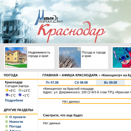
Недвижимость
Погода в городе
города и края
и крае
ПОГОДА
ГЛАВНАЯ
>
АФИША КРАСНОДАРА
>
«Киноцентр» на К
Краснодар
Пт 07.08
Сб 08.08
Вс 09.08
Сегодня
Завтра
«Киноцентр» на Красной площади
+9
°С
+13
°С
Адрес: ул. Дзержинского, 100 (2-й/3-й этаж ТРЦ «Красная
+1
°С
+1
°С
Подробнее
Нет данных
ДРУГИЕ РАЗДЕЛЫ
Смотрите, что еще будет.
О проекте
Новости
Нет данных
Погода