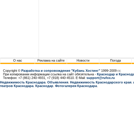
О нас
Реклама на сайте
Новости
Погода
Copyright ©
Разработка и сопровождение "Кубань Хостинг"
1999-2009 г.г.
При копировании информации ссылка на сайт обязятельна -
Краснодар и Краснода
Телефон: +7 (861) 240-4931, +7 (918) 440-4510. E-Mail:
support@rufox.ru
Недвижимость Краснодара
.
Объявления
.
Недвижимость Краснодарcкого края
.
театров Краснодара
.
Краснодар
.
Фотогалерея Краснодара
.