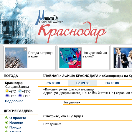
Погода в городе
Что идет сейчас
и крае
в кино?
ПОГОДА
ГЛАВНАЯ
>
АФИША КРАСНОДАРА
>
«Киноцентр» на К
Краснодар
Сб 08.08
Вс 09.08
Пн 10.08
Сегодня
Завтра
«Киноцентр» на Красной площади
+9
°С
+13
°С
Адрес: ул. Дзержинского, 100 (2-й/3-й этаж ТРЦ «Красная
+1
°С
+1
°С
Подробнее
Нет данных
ДРУГИЕ РАЗДЕЛЫ
Смотрите, что еще будет.
О проекте
Новости
Нет данных
Погода