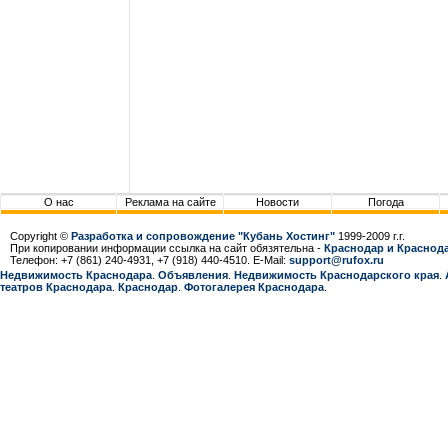
О нас
Реклама на сайте
Новости
Погода
Copyright ©
Разработка и сопровождение "Кубань Хостинг"
1999-2009 г.г.
При копировании информации ссылка на сайт обязятельна -
Краснодар и Краснода
Телефон: +7 (861) 240-4931, +7 (918) 440-4510. E-Mail:
support@rufox.ru
Недвижимость Краснодара
.
Объявления
.
Недвижимость Краснодарcкого края
.
театров Краснодара
.
Краснодар
.
Фотогалерея Краснодара
.