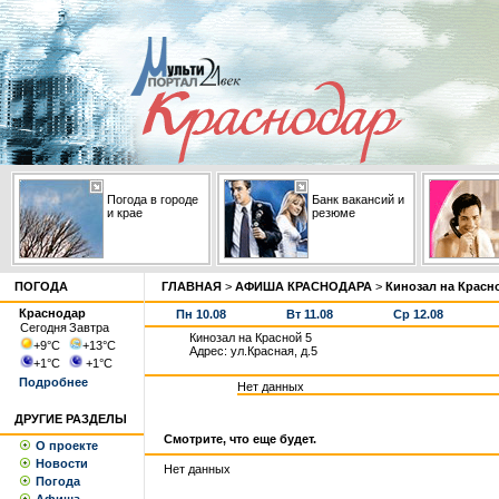
Погода в городе
Банк вакансий и
и крае
резюме
ПОГОДА
ГЛАВНАЯ
>
АФИША КРАСНОДАРА
>
Кинозал на Красн
Краснодар
Пн 10.08
Вт 11.08
Ср 12.08
Сегодня
Завтра
Кинозал на Красной 5
+9
°С
+13
°С
Адрес: ул.Красная, д.5
+1
°С
+1
°С
Подробнее
Нет данных
ДРУГИЕ РАЗДЕЛЫ
Смотрите, что еще будет.
О проекте
Новости
Нет данных
Погода