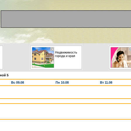
с
Недвижимость
города и края
ной 5
Вс 09.08
Пн 10.08
Вт 11.08