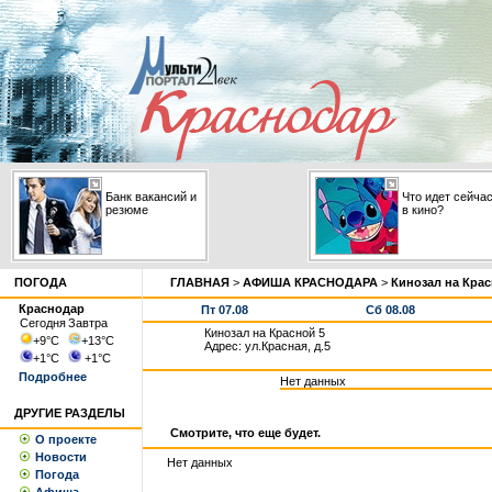
Банк вакансий и
Что идет сейча
резюме
в кино?
ПОГОДА
ГЛАВНАЯ
>
АФИША КРАСНОДАРА
>
Кинозал на Крас
Краснодар
Пт 07.08
Сб 08.08
Сегодня
Завтра
Кинозал на Красной 5
+9
°С
+13
°С
Адрес: ул.Красная, д.5
+1
°С
+1
°С
Подробнее
Нет данных
ДРУГИЕ РАЗДЕЛЫ
Смотрите, что еще будет.
О проекте
Новости
Нет данных
Погода