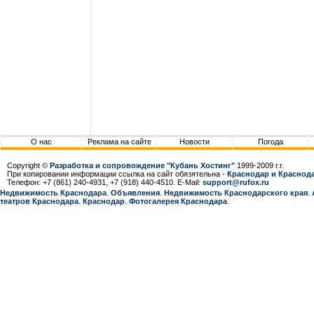
О нас
Реклама на сайте
Новости
Погода
Copyright ©
Разработка и сопровождение "Кубань Хостинг"
1999-2009 г.г.
При копировании информации ссылка на сайт обязятельна -
Краснодар и Краснода
Телефон: +7 (861) 240-4931, +7 (918) 440-4510. E-Mail:
support@rufox.ru
Недвижимость Краснодара
.
Объявления
.
Недвижимость Краснодарcкого края
.
театров Краснодара
.
Краснодар
.
Фотогалерея Краснодара
.