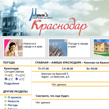
Новости в
Погода в городе
городе и в крае
и крае
ПОГОДА
ГЛАВНАЯ
>
АФИША КРАСНОДАРА
>
Кинозал на Красн
Краснодар
Пт 07.08
Сб 08.08
Вс 09.08
Сегодня
Завтра
Кинозал на Красной 5
+9
°С
+13
°С
Адрес: ул.Красная, д.5
+1
°С
+1
°С
Подробнее
Нет данных
ДРУГИЕ РАЗДЕЛЫ
Смотрите, что еще будет.
О проекте
Новости
Нет данных
Погода