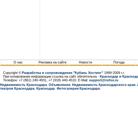
О нас
Реклама на сайте
Новости
Погода
Copyright ©
Разработка и сопровождение "Кубань Хостинг"
1999-2009 г.г.
При копировании информации ссылка на сайт обязятельна -
Краснодар и Краснода
Телефон: +7 (861) 240-4931, +7 (918) 440-4510. E-Mail:
support@rufox.ru
Недвижимость Краснодара
.
Объявления
.
Недвижимость Краснодарcкого края
.
театров Краснодара
.
Краснодар
.
Фотогалерея Краснодара
.