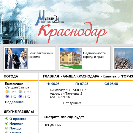
Банк вакансий и
Недвижимость
резюме
города и края
ПОГОДА
ГЛАВНАЯ
>
АФИША КРАСНОДАРА
>
Кинотеатр "ГОРИ
Краснодар
Чт 06.08
Пт 07.08
Сб 08.08
Сегодня
Завтра
Кинотеатр "ГОРИЗОНТ"
+9
°С
+13
°С
Адрес: ул.Тюляева, 2
+1
°С
+1
°С
тел. 32-99-16
Подробнее
Нет данных
ДРУГИЕ РАЗДЕЛЫ
Смотрите, что еще будет.
О проекте
Новости
Нет данных
Погода