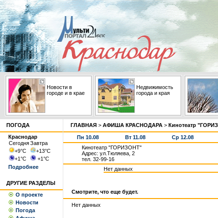
Новости в
Недвижимость
городе и в крае
города и края
ПОГОДА
ГЛАВНАЯ
>
АФИША КРАСНОДАРА
>
Кинотеатр "ГОРИ
Краснодар
Пн 10.08
Вт 11.08
Ср 12.08
Сегодня
Завтра
Кинотеатр "ГОРИЗОНТ"
+9
°С
+13
°С
Адрес: ул.Тюляева, 2
+1
°С
+1
°С
тел. 32-99-16
Подробнее
Нет данных
ДРУГИЕ РАЗДЕЛЫ
Смотрите, что еще будет.
О проекте
Новости
Нет данных
Погода