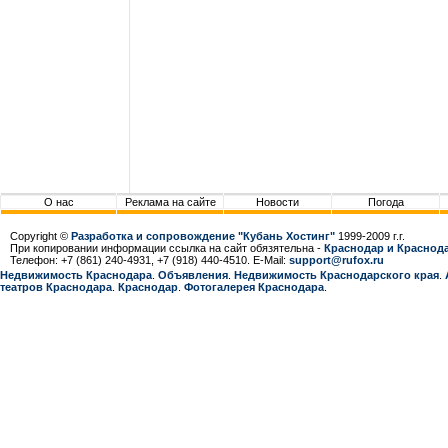
О нас
Реклама на сайте
Новости
Погода
Copyright ©
Разработка и сопровождение "Кубань Хостинг"
1999-2009 г.г.
При копировании информации ссылка на сайт обязятельна -
Краснодар и Краснода
Телефон: +7 (861) 240-4931, +7 (918) 440-4510. E-Mail:
support@rufox.ru
Недвижимость Краснодара
.
Объявления
.
Недвижимость Краснодарcкого края
.
театров Краснодара
.
Краснодар
.
Фотогалерея Краснодара
.