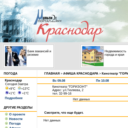
Банк вакансий и
Недвижимость
резюме
города и края
ПОГОДА
ГЛАВНАЯ
>
АФИША КРАСНОДАРА
>
Кинотеатр "ГОР
Краснодар
Вс 09.08
Пн 10.08
Сегодня
Завтра
Кинотеатр "ГОРИЗОНТ"
+9
°С
+13
°С
Адрес: ул.Тюляева, 2
+1
°С
+1
°С
тел. 32-99-16
Подробнее
Нет данных
ДРУГИЕ РАЗДЕЛЫ
Смотрите, что еще будет.
О проекте
Новости
Нет данных
Погода