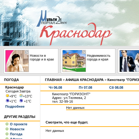
Новости в
Недвижимость
городе и в крае
города и края
ПОГОДА
ГЛАВНАЯ
>
АФИША КРАСНОДАРА
>
Кинотеатр "ГОРИ
Краснодар
Чт 06.08
Пт 07.08
Сб 08.08
Сегодня
Завтра
Кинотеатр "ГОРИЗОНТ"
+9
°С
+13
°С
Адрес: ул.Тюляева, 2
+1
°С
+1
°С
тел. 32-99-16
Подробнее
Нет данных
ДРУГИЕ РАЗДЕЛЫ
Смотрите, что еще будет.
О проекте
Новости
Нет данных
Погода