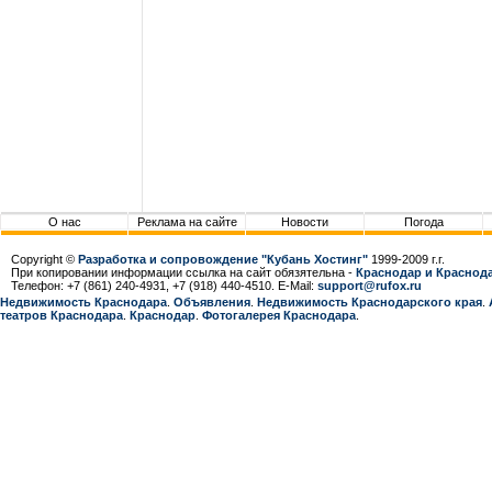
О нас
Реклама на сайте
Новости
Погода
Copyright ©
Разработка и сопровождение "Кубань Хостинг"
1999-2009 г.г.
При копировании информации ссылка на сайт обязятельна -
Краснодар и Краснода
Телефон: +7 (861) 240-4931, +7 (918) 440-4510. E-Mail:
support@rufox.ru
Недвижимость Краснодара
.
Объявления
.
Недвижимость Краснодарcкого края
.
театров Краснодара
.
Краснодар
.
Фотогалерея Краснодара
.