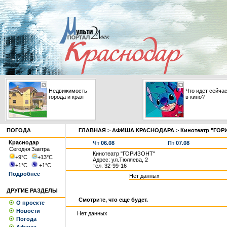
Недвижимость
Что идет сейча
города и края
в кино?
ПОГОДА
ГЛАВНАЯ
>
АФИША КРАСНОДАРА
>
Кинотеатр "ГОР
Краснодар
Чт 06.08
Пт 07.08
Сегодня
Завтра
Кинотеатр "ГОРИЗОНТ"
+9
°С
+13
°С
Адрес: ул.Тюляева, 2
+1
°С
+1
°С
тел. 32-99-16
Подробнее
Нет данных
ДРУГИЕ РАЗДЕЛЫ
Смотрите, что еще будет.
О проекте
Новости
Нет данных
Погода