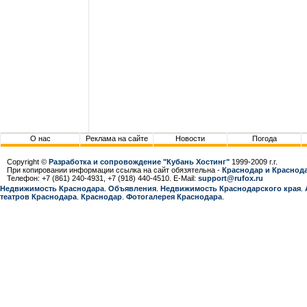
О нас
Реклама на сайте
Новости
Погода
Copyright ©
Разработка и сопровождение "Кубань Хостинг"
1999-2009 г.г.
При копировании информации ссылка на сайт обязятельна -
Краснодар и Краснода
Телефон: +7 (861) 240-4931, +7 (918) 440-4510. E-Mail:
support@rufox.ru
Недвижимость Краснодара
.
Объявления
.
Недвижимость Краснодарcкого края
.
театров Краснодара
.
Краснодар
.
Фотогалерея Краснодара
.