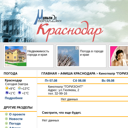
Недвижимость
Погода в городе
города и края
и крае
ПОГОДА
ГЛАВНАЯ
>
АФИША КРАСНОДАРА
>
Кинотеатр "ГОРИ
Краснодар
Пт 07.08
Сб 08.08
Вс 09.08
Сегодня
Завтра
Кинотеатр "ГОРИЗОНТ"
+9
°С
+13
°С
Адрес: ул.Тюляева, 2
+1
°С
+1
°С
тел. 32-99-16
Подробнее
Нет данных
ДРУГИЕ РАЗДЕЛЫ
Смотрите, что еще будет.
О проекте
Новости
Нет данных
Погода