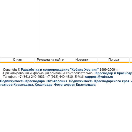
О нас
Реклама на сайте
Новости
Погода
Copyright ©
Разработка и сопровождение "Кубань Хостинг"
1999-2009 г.г.
При копировании информации ссылка на сайт обязятельна -
Краснодар и Краснода
Телефон: +7 (861) 240-4931, +7 (918) 440-4510. E-Mail:
support@rufox.ru
Недвижимость Краснодара
.
Объявления
.
Недвижимость Краснодарcкого края
.
театров Краснодара
.
Краснодар
.
Фотогалерея Краснодара
.