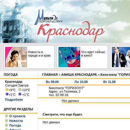
Новости в
Что идет сейчас
городе и в крае
в кино?
ПОГОДА
ГЛАВНАЯ
>
АФИША КРАСНОДАРА
>
Кинотеатр "ГОРИ
Краснодар
Вс 09.08
Пн 10.08
Вт 11.08
Сегодня
Завтра
Кинотеатр "ГОРИЗОНТ"
+9
°С
+13
°С
Адрес: ул.Тюляева, 2
+1
°С
+1
°С
тел. 32-99-16
Подробнее
Нет данных
ДРУГИЕ РАЗДЕЛЫ
Смотрите, что еще будет.
О проекте
Новости
Нет данных
Погода