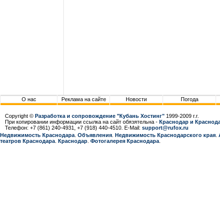
О нас
Реклама на сайте
Новости
Погода
Copyright ©
Разработка и сопровождение "Кубань Хостинг"
1999-2009 г.г.
При копировании информации ссылка на сайт обязятельна -
Краснодар и Краснода
Телефон: +7 (861) 240-4931, +7 (918) 440-4510. E-Mail:
support@rufox.ru
Недвижимость Краснодара
.
Объявления
.
Недвижимость Краснодарcкого края
.
театров Краснодара
.
Краснодар
.
Фотогалерея Краснодара
.