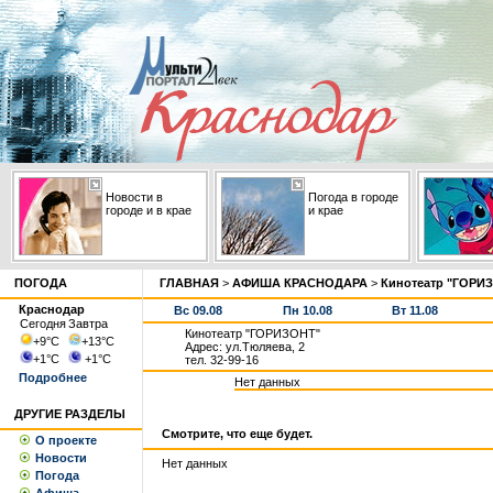
Новости в
Погода в городе
городе и в крае
и крае
ПОГОДА
ГЛАВНАЯ
>
АФИША КРАСНОДАРА
>
Кинотеатр "ГОРИ
Краснодар
Вс 09.08
Пн 10.08
Вт 11.08
Сегодня
Завтра
Кинотеатр "ГОРИЗОНТ"
+9
°С
+13
°С
Адрес: ул.Тюляева, 2
+1
°С
+1
°С
тел. 32-99-16
Подробнее
Нет данных
ДРУГИЕ РАЗДЕЛЫ
Смотрите, что еще будет.
О проекте
Новости
Нет данных
Погода