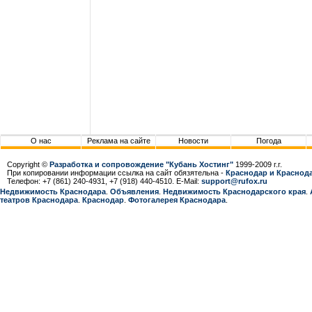
О нас
Реклама на сайте
Новости
Погода
Copyright ©
Разработка и сопровождение "Кубань Хостинг"
1999-2009 г.г.
При копировании информации ссылка на сайт обязятельна -
Краснодар и Краснода
Телефон: +7 (861) 240-4931, +7 (918) 440-4510. E-Mail:
support@rufox.ru
Недвижимость Краснодара
.
Объявления
.
Недвижимость Краснодарcкого края
.
театров Краснодара
.
Краснодар
.
Фотогалерея Краснодара
.