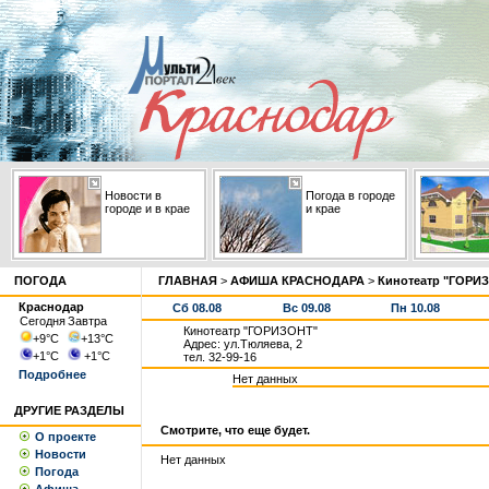
Новости в
Погода в городе
городе и в крае
и крае
ПОГОДА
ГЛАВНАЯ
>
АФИША КРАСНОДАРА
>
Кинотеатр "ГОРИ
Краснодар
Сб 08.08
Вс 09.08
Пн 10.08
Сегодня
Завтра
Кинотеатр "ГОРИЗОНТ"
+9
°С
+13
°С
Адрес: ул.Тюляева, 2
+1
°С
+1
°С
тел. 32-99-16
Подробнее
Нет данных
ДРУГИЕ РАЗДЕЛЫ
Смотрите, что еще будет.
О проекте
Новости
Нет данных
Погода