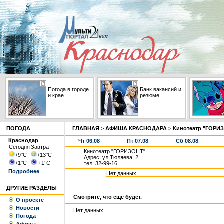
Погода в городе
Банк вакансий и
и крае
резюме
ПОГОДА
ГЛАВНАЯ
>
АФИША КРАСНОДАРА
>
Кинотеатр "ГОРИ
Краснодар
Чт 06.08
Пт 07.08
Сб 08.08
Сегодня
Завтра
Кинотеатр "ГОРИЗОНТ"
+9
°С
+13
°С
Адрес: ул.Тюляева, 2
+1
°С
+1
°С
тел. 32-99-16
Подробнее
Нет данных
ДРУГИЕ РАЗДЕЛЫ
Смотрите, что еще будет.
О проекте
Новости
Нет данных
Погода