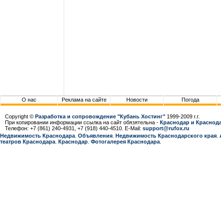
О нас
Реклама на сайте
Новости
Погода
Copyright ©
Разработка и сопровождение "Кубань Хостинг"
1999-2009 г.г.
При копировании информации ссылка на сайт обязятельна -
Краснодар и Краснода
Телефон: +7 (861) 240-4931, +7 (918) 440-4510. E-Mail:
support@rufox.ru
Недвижимость Краснодара
.
Объявления
.
Недвижимость Краснодарcкого края
.
театров Краснодара
.
Краснодар
.
Фотогалерея Краснодара
.